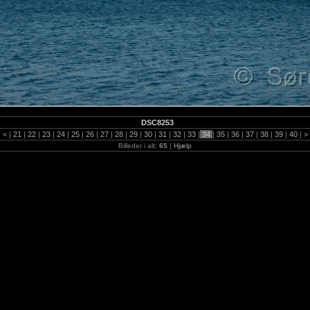
DSC8253
|
<
|
21
|
22
|
23
|
24
|
25
|
26
|
27
|
28
|
29
|
30
|
31
|
32
|
33
|
34
|
35
|
36
|
37
|
38
|
39
|
40
|
>
Billeder i alt:
65
|
Hjælp