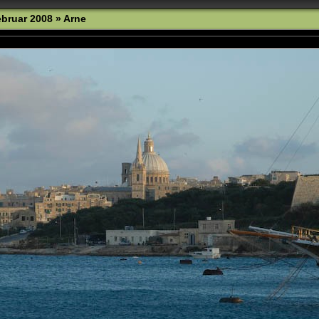
bruar 2008
»
Arne