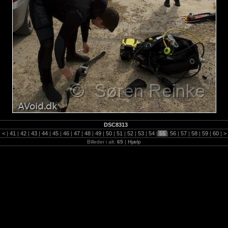
DSC8313
|
<
|
41
|
42
|
43
|
44
|
45
|
46
|
47
|
48
|
49
|
50
|
51
|
52
|
53
|
54
|
55
|
56
|
57
|
58
|
59
|
60
|
>
Billeder i alt:
65
|
Hjælp