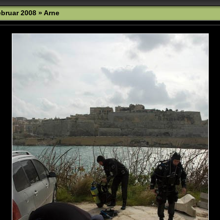
bruar 2008
»
Arne