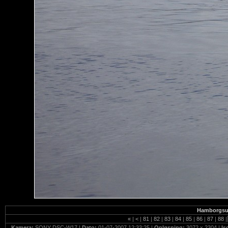
Hamborgsund
«
|
<
|
81
|
82
|
83
|
84
|
85
|
86
|
87
|
88
|
Kamera:
SONY DSC-W17 |
Dato:
01-07-2007 12:33:25 |
Opløsning:
3072 x 2304 |
Is