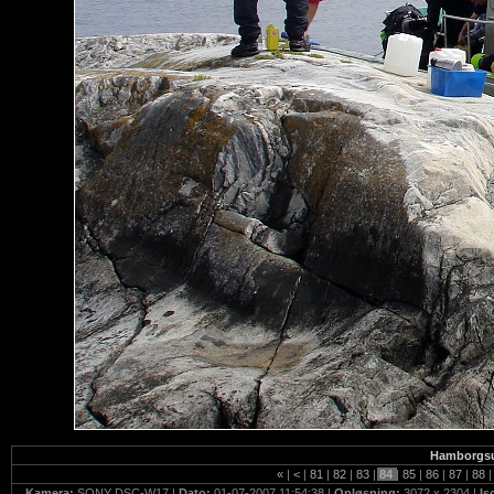
Hamborgsund
«
|
<
|
81
|
82
|
83
|
84
|
85
|
86
|
87
|
88
|
Kamera:
SONY DSC-W17 |
Dato:
01-07-2007 11:54:38 |
Opløsning:
3072 x 2304 |
Is