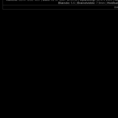
Blænde:
5.6 |
Brændvidde:
7.9mm |
Hvidba
Bil