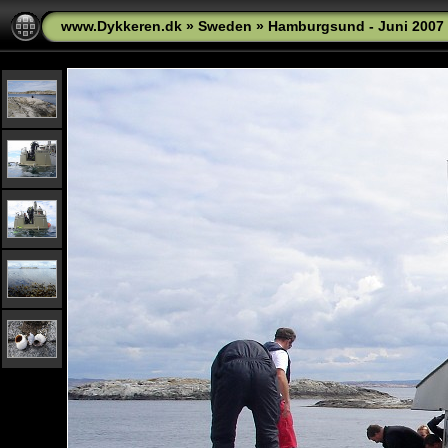
www.Dykkeren.dk
»
Sweden
»
Hamburgsund - Juni 2007