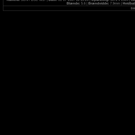
Blænde:
5.6 |
Brændvidde:
7.9mm |
Hvidba
Bil