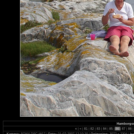
Hamborgsund
«
|
<
|
81
|
82
|
83
|
84
|
85
|
86
|
87
|
88
|
Kamera:
SONY DSC-W17 |
Dato:
01-07-2007 12:10:20 |
Opløsning:
3072 x 2304 |
Is